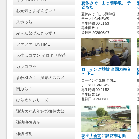
夏休みで「山っ湖学級」 子
どもた…
お元気さまばんざい!!
夏休みで「山っ湖学級…
テーマ LCVNEWS
スポっち
再生時間 00:01:53
再生回数 9
み～んなげんきっず！
登録日 2026/08/07
ファファFUNTIME
人生はロマン イロドリ喫茶
ガッコウゥ!!
ローイング競技 全国の舞台
へ 下…
すわSPA！～温泉のススメ～
ローイング競技 全国…
テーマ LCVNEWS
街ぶら！
再生時間 00:01:52
再生回数 19
登録日 2026/08/06
ひらめきシリーズ
諏訪大社式年造営御柱大祭
諏訪映像遺産
諏訪巡礼
花火大会前に諏訪湖を美