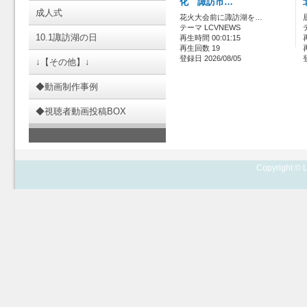
化 諏訪市…
成人式
花火大会前に諏訪湖を…
テーマ LCVNEWS
10.1諏訪湖の日
再生時間 00:01:15
再生回数 19
登録日 2026/08/05
↓【その他】↓
◆動画制作事例
◆視聴者動画投稿BOX
Copyright © L