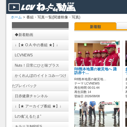
ホーム
> 番組・写真一覧(関連映像・写真)
新着順
◆新着動画
↓【★ O.A.中の番組 ★】↓
LCVNEWS
Nuts！日常にひと味プラス
R8熊本地震の被災地へ 諏
訪赤十…
かくれんぼのイイトコみ―つけ
R8熊本地震の被災地…
テーマ LCVNEWS
た
プレイバック
再生時間 00:01:44
再生回数 14
日赤健康チャンネル
登録日 2026/08/08
↓【★ アーカイブ番組 ★】↓
Lの魂”えるたま”
キラリJUMPIES