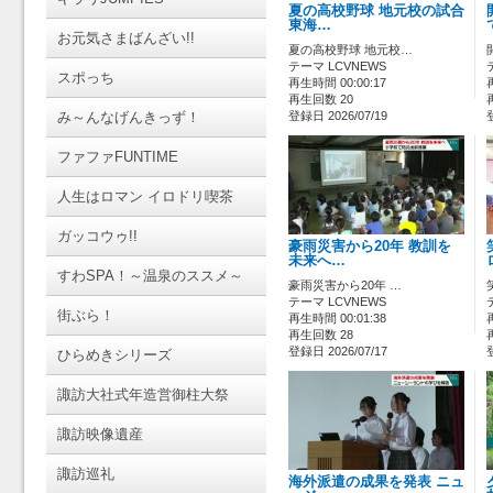
夏の高校野球 地元校の試合
東海…
お元気さまばんざい!!
夏の高校野球 地元校…
テーマ LCVNEWS
スポっち
再生時間 00:00:17
再生回数 20
み～んなげんきっず！
登録日 2026/07/19
ファファFUNTIME
人生はロマン イロドリ喫茶
ガッコウゥ!!
豪雨災害から20年 教訓を
未来へ…
すわSPA！～温泉のススメ～
豪雨災害から20年 …
テーマ LCVNEWS
街ぶら！
再生時間 00:01:38
再生回数 28
登録日 2026/07/17
ひらめきシリーズ
諏訪大社式年造営御柱大祭
諏訪映像遺産
諏訪巡礼
海外派遣の成果を発表 ニュ