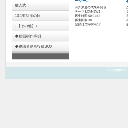
ージー…
成人式
海外派遣の成果を発表…
テーマ LCVNEWS
10.1諏訪湖の日
再生時間 00:01:34
再生回数 30
登録日 2026/07/17
↓【その他】↓
◆動画制作事例
◆視聴者動画投稿BOX
Copyright © L