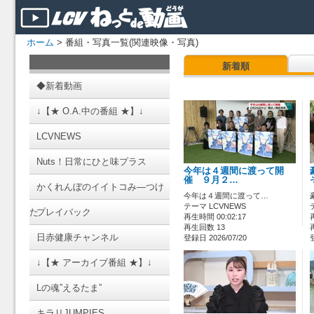
ホーム
> 番組・写真一覧(関連映像・写真)
新着順
◆新着動画
↓【★ O.A.中の番組 ★】↓
LCVNEWS
Nuts！日常にひと味プラス
今年は４週間に渡って開
催 ９月２…
かくれんぼのイイトコみ―つけ
今年は４週間に渡って…
テーマ LCVNEWS
た
プレイバック
再生時間 00:02:17
再生回数 13
日赤健康チャンネル
登録日 2026/07/20
↓【★ アーカイブ番組 ★】↓
Lの魂”えるたま”
キラリJUMPIES