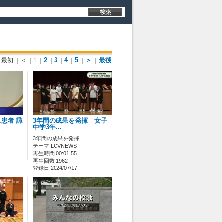
2
3
4
5
＞
最後
最初
｜＜
｜1
｜
｜
｜
｜
｜
｜
患者 諏
3年間の成果を発揮 女子
中学3年…
…
3年間の成果を発揮 …
テーマ LCVNEWS
再生時間 00:01:55
再生回数 1962
登録日 2024/07/17