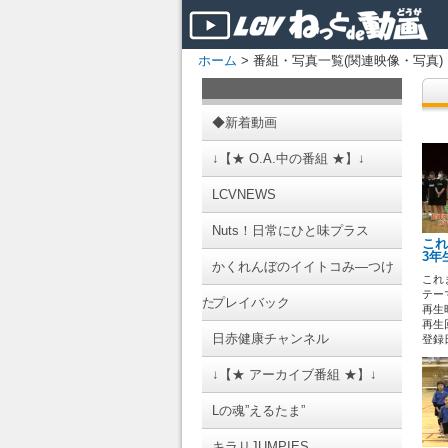
ホーム
> 番組・写真一覧(関連映像・写真)
◆新着動画
↓【★ O.A.中の番組 ★】↓
LCVNEWS
Nuts！日常にひと味プラス
これ
3年
かくれんぼのイイトコみ―つけ
これ
テーマ
た
プレイバック
再生時
再生回
日赤健康チャンネル
登録日 
↓【★ アーカイブ番組 ★】↓
Lの魂”えるたま”
キラリJUMPIES