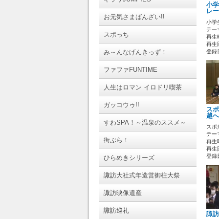
小学
レー
お元気さまばんざい!!
小学
テーマ
スポっち
再生時
再生回
み～んなげんきっず！
登録日 
ファファFUNTIME
人生はロマン イロドリ喫茶
ガッコウゥ!!
スポ
越へ
すわSPA！～温泉のススメ～
スポ
テーマ
街ぶら！
再生時
再生回
登録日 
ひらめきシリーズ
諏訪大社式年造営御柱大祭
諏訪映像遺産
諏訪巡礼
諏訪