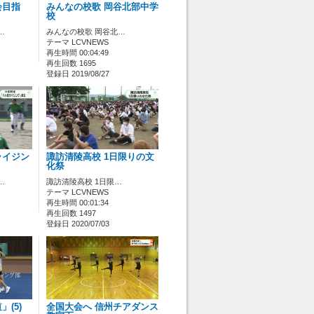
会目指
みんなの校歌 岡谷北部中学
校
…
みんなの校歌 岡谷北…
テーマ LCVNEWS
再生時間 00:04:49
再生回数 1695
登録日 2019/08/27
ライジン
諏訪清陵高校 1日限りの文
化祭
…
諏訪清陵高校 1日限…
テーマ LCVNEWS
再生時間 00:01:34
再生回数 1497
登録日 2020/07/03
(5)
全国大会へ 信州チアダンス