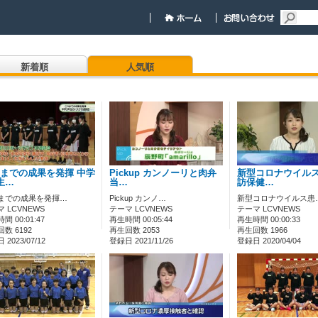
新着順
人気順
までの成果を発揮 中学
Pickup カンノーリと肉弁
新型コロナウイルス
生…
当…
訪保健…
までの成果を発揮…
Pickup カンノ…
新型コロナウイルス患
 LCVNEWS
テーマ LCVNEWS
テーマ LCVNEWS
間 00:01:47
再生時間 00:05:44
再生時間 00:00:33
数 6192
再生回数 2053
再生回数 1966
2023/07/12
登録日 2021/11/26
登録日 2020/04/04