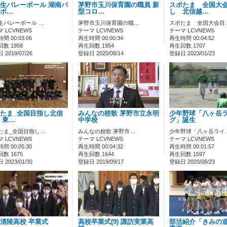
生バレーボール 湖南バ
茅野市玉川保育園の職員 新
スポたま 全国大
ボ…
型コロ…
し 北信越…
生バレーボール …
茅野市玉川保育園の職…
スポたま 全国大会目
 LCVNEWS
テーマ LCVNEWS
テーマ LCVNEWS
間 00:03:06
再生時間 00:00:34
再生時間 00:04:52
数 1958
再生回数 1954
再生回数 1707
2019/07/26
登録日 2020/08/14
登録日 2023/01/23
たま_全国目指し北信
みんなの校歌 茅野市立永明
少年野球「八ヶ岳
 東…
中学校
グ」誕生
たま_全国目指し…
みんなの校歌 茅野市…
少年野球「八ヶ岳ライ
 LCVNEWS
テーマ LCVNEWS
テーマ LCVNEWS
間 00:05:30
再生時間 00:04:32
再生時間 00:01:57
数 1675
再生回数 1644
再生回数 1597
2023/01/30
登録日 2019/09/17
登録日 2020/06/23
清陵高校 卒業式
高校卒業式(9) 諏訪実業高
部活紹介「きみの道」