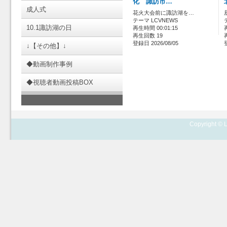
化 諏訪市…
成人式
花火大会前に諏訪湖を…
テーマ LCVNEWS
10.1諏訪湖の日
再生時間 00:01:15
再生回数 19
登録日 2026/08/05
↓【その他】↓
◆動画制作事例
◆視聴者動画投稿BOX
Copyright © L