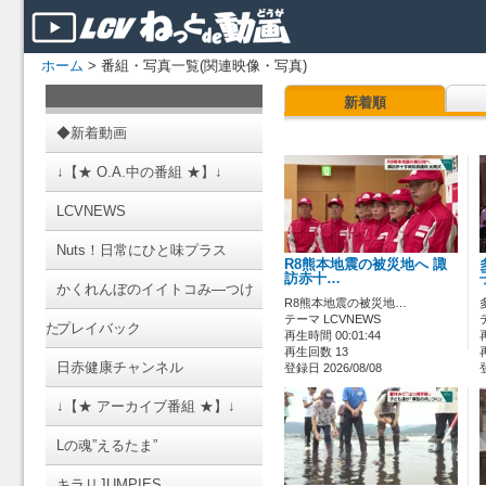
ホーム
> 番組・写真一覧(関連映像・写真)
新着順
◆新着動画
↓【★ O.A.中の番組 ★】↓
LCVNEWS
Nuts！日常にひと味プラス
R8熊本地震の被災地へ 諏
訪赤十…
かくれんぼのイイトコみ―つけ
R8熊本地震の被災地…
テーマ LCVNEWS
た
プレイバック
再生時間 00:01:44
再生回数 13
日赤健康チャンネル
登録日 2026/08/08
↓【★ アーカイブ番組 ★】↓
Lの魂”えるたま”
キラリJUMPIES