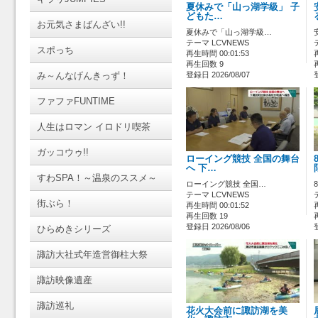
夏休みで「山っ湖学級」 子
どもた…
お元気さまばんざい!!
夏休みで「山っ湖学級…
テーマ LCVNEWS
スポっち
再生時間 00:01:53
再生回数 9
み～んなげんきっず！
登録日 2026/08/07
ファファFUNTIME
人生はロマン イロドリ喫茶
ガッコウゥ!!
ローイング競技 全国の舞台
へ 下…
すわSPA！～温泉のススメ～
ローイング競技 全国…
テーマ LCVNEWS
街ぶら！
再生時間 00:01:52
再生回数 19
登録日 2026/08/06
ひらめきシリーズ
諏訪大社式年造営御柱大祭
諏訪映像遺産
諏訪巡礼
花火大会前に諏訪湖を美