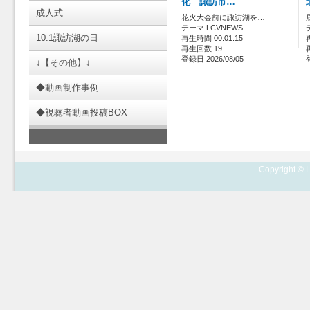
化 諏訪市…
成人式
花火大会前に諏訪湖を…
テーマ LCVNEWS
10.1諏訪湖の日
再生時間 00:01:15
再生回数 19
登録日 2026/08/05
↓【その他】↓
◆動画制作事例
◆視聴者動画投稿BOX
Copyright © L