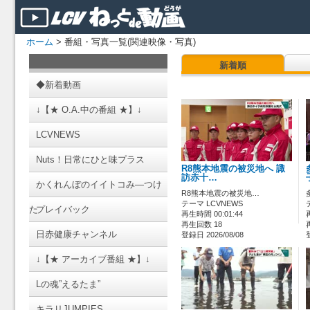
ホーム
> 番組・写真一覧(関連映像・写真)
新着順
◆新着動画
↓【★ O.A.中の番組 ★】↓
LCVNEWS
Nuts！日常にひと味プラス
R8熊本地震の被災地へ 諏
訪赤十…
かくれんぼのイイトコみ―つけ
R8熊本地震の被災地…
テーマ LCVNEWS
た
プレイバック
再生時間 00:01:44
再生回数 18
日赤健康チャンネル
登録日 2026/08/08
↓【★ アーカイブ番組 ★】↓
Lの魂”えるたま”
キラリJUMPIES