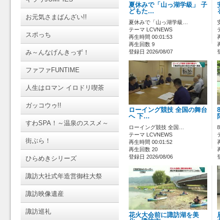
夏休みで「山っ湖学級」 子
どもた…
お元気さまばんざい!!
夏休みで「山っ湖学級…
テーマ LCVNEWS
スポっち
再生時間 00:01:53
再生回数 9
み～んなげんきっず！
登録日 2026/08/07
ファファFUNTIME
人生はロマン イロドリ喫茶
ガッコウゥ!!
ローイング競技 全国の舞台
へ 下…
すわSPA！～温泉のススメ～
ローイング競技 全国…
テーマ LCVNEWS
街ぶら！
再生時間 00:01:52
再生回数 20
登録日 2026/08/06
ひらめきシリーズ
諏訪大社式年造営御柱大祭
諏訪映像遺産
諏訪巡礼
花火大会前に諏訪湖を美