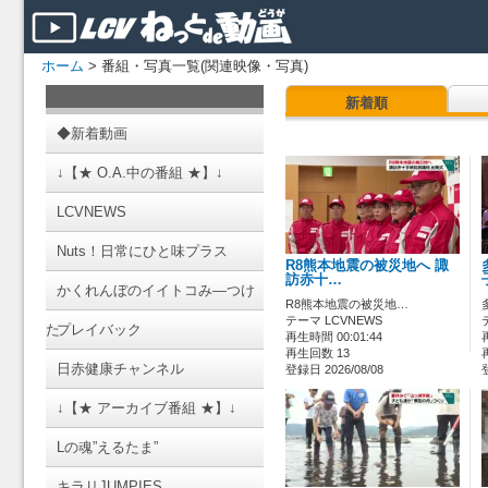
ホーム
> 番組・写真一覧(関連映像・写真)
新着順
◆新着動画
↓【★ O.A.中の番組 ★】↓
LCVNEWS
Nuts！日常にひと味プラス
R8熊本地震の被災地へ 諏
訪赤十…
かくれんぼのイイトコみ―つけ
R8熊本地震の被災地…
テーマ LCVNEWS
た
プレイバック
再生時間 00:01:44
再生回数 13
日赤健康チャンネル
登録日 2026/08/08
↓【★ アーカイブ番組 ★】↓
Lの魂”えるたま”
キラリJUMPIES