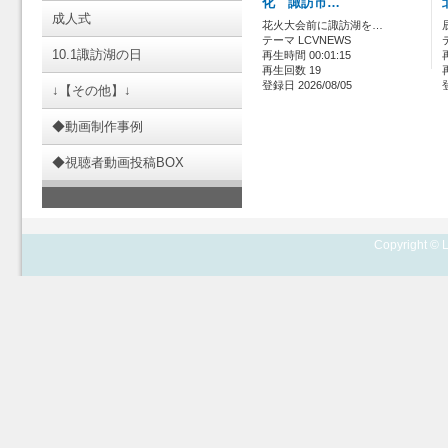
化 諏訪市…
成人式
花火大会前に諏訪湖を…
テーマ LCVNEWS
10.1諏訪湖の日
再生時間 00:01:15
再生回数 19
登録日 2026/08/05
↓【その他】↓
◆動画制作事例
◆視聴者動画投稿BOX
Copyright © L