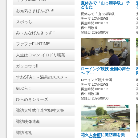
夏休みで「山っ湖学級」 子
どもた…
お元気さまばんざい!!
夏休みで「山っ湖学級…
テーマ LCVNEWS
スポっち
再生時間 00:01:53
再生回数 9
み～んなげんきっず！
登録日 2026/08/07
ファファFUNTIME
人生はロマン イロドリ喫茶
ガッコウゥ!!
ローイング競技 全国の舞台
へ 下…
すわSPA！～温泉のススメ～
ローイング競技 全国…
テーマ LCVNEWS
街ぶら！
再生時間 00:01:52
再生回数 19
登録日 2026/08/06
ひらめきシリーズ
諏訪大社式年造営御柱大祭
諏訪映像遺産
諏訪巡礼
花火大会前に諏訪湖を美