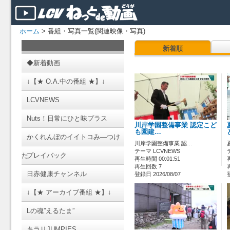
ホーム
> 番組・写真一覧(関連映像・写真)
新着順
◆新着動画
↓【★ O.A.中の番組 ★】↓
LCVNEWS
Nuts！日常にひと味プラス
川岸学園整備事業 認定こど
も園建…
かくれんぼのイイトコみ―つけ
川岸学園整備事業 認…
テーマ LCVNEWS
た
プレイバック
再生時間 00:01:51
再生回数 7
日赤健康チャンネル
登録日 2026/08/07
↓【★ アーカイブ番組 ★】↓
Lの魂”えるたま”
キラリJUMPIES