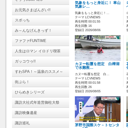
気象をもっと身近に！ 車山
気象レ…
お元気さまばんざい!!
気象をもっと身近に！…
テーマ LCVNEWS
スポっち
再生時間 00:01:55
再生回数 16
み～んなげんきっず！
登録日 2026/08/06
ファファFUNTIME
人生はロマン イロドリ喫茶
ガッコウゥ!!
カヌー転覆を想定 白樺湖
で水難救…
すわSPA！～温泉のススメ～
カヌー転覆を想定 白…
テーマ LCVNEWS
街ぶら！
再生時間 00:01:58
再生回数 26
登録日 2026/08/05
ひらめきシリーズ
諏訪大社式年造営御柱大祭
諏訪映像遺産
諏訪巡礼
茅野市国際スケ－トセンタ