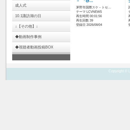
－ “存…
成人式
茅野市国際スケ－トセ…
テーマ LCVNEWS
10.1諏訪湖の日
再生時間 00:01:56
再生回数 39
登録日 2026/08/04
↓【その他】↓
◆動画制作事例
◆視聴者動画投稿BOX
Copyright © L