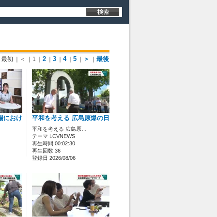
2
3
4
5
＞
最後
最初
｜＜
｜1
｜
｜
｜
｜
｜
｜
場におけ
平和を考える 広島原爆の日
平和を考える 広島原…
テーマ LCVNEWS
再生時間 00:02:30
再生回数 36
登録日 2026/08/06