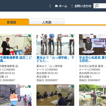
新着順
人気順
学園整備事業 認定こど
夏休みで「山っ湖学級」 子
安全安心知恵袋 夏
建…
どもた…
る防犯…
学園整備事業 認…
夏休みで「山っ湖学級…
安全安心知恵袋 夏場…
 LCVNEWS
テーマ LCVNEWS
テーマ LCVNEWS
間 00:01:51
再生時間 00:01:53
再生時間 00:04:17
数 13
再生回数 9
再生回数 5
2026/08/07
登録日 2026/08/07
登録日 2026/08/07