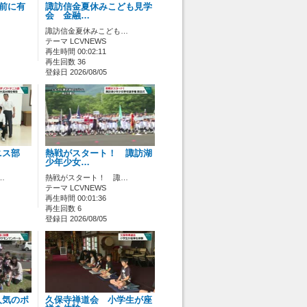
ス前に有
諏訪信金夏休みこども見学
会 金融…
諏訪信金夏休みこども…
テーマ LCVNEWS
再生時間 00:02:11
再生回数 36
登録日 2026/08/05
ニス部
熱戦がスタート！ 諏訪湖
少年少女…
…
熱戦がスタート！ 諏…
テーマ LCVNEWS
再生時間 00:01:36
再生回数 6
登録日 2026/08/05
人気のポ
久保寺禅道会 小学生が座