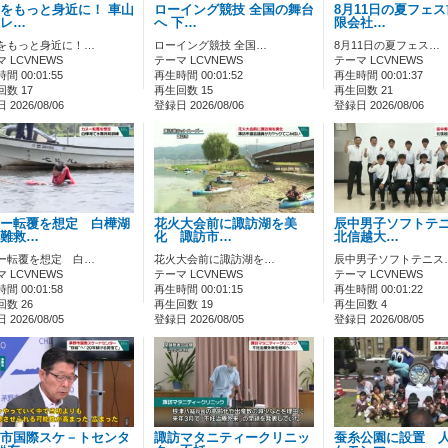
をもっと身近に！ 車山
ローイング競技 全国の舞台
8月11日の夏フェ
レ…
へ 下…
限会社…
をもっと身近に！…
ローイング競技 全国…
8月11日の夏フェス…
 LCVNEWS
テーマ LCVNEWS
テーマ LCVNEWS
間 00:01:55
再生時間 00:01:52
再生時間 00:01:37
数 17
再生回数 15
再生回数 21
2026/08/06
登録日 2026/08/06
登録日 2026/08/06
ー転覆を想定 白樺湖
花火大会前に諏訪湖を美
辰中男子ソフトテ
難救…
化 諏訪市…
北信越大…
ー転覆を想定 白…
花火大会前に諏訪湖を…
辰中男子ソフトテニス
 LCVNEWS
テーマ LCVNEWS
テーマ LCVNEWS
間 00:01:58
再生時間 00:01:15
再生時間 00:01:22
数 26
再生回数 19
再生回数 4
2026/08/05
登録日 2026/08/05
登録日 2026/08/05
市国際スケ－トセンタ
諏訪マタニティークリニッ
蚕糸公園に設置 