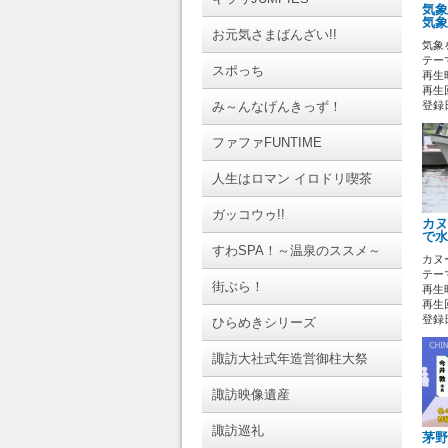
気象
気象
お元気さまばんざい!!
気象
テーマ
スポっち
再生時
再生回
み～んなげんきっず！
登録日 
ファファFUNTIME
人生はロマン イロドリ喫茶
ガッコウゥ!!
カヌ
で水
すわSPA！～温泉のススメ～
カヌ
テーマ
街ぶら！
再生時
再生回
登録日 
ひらめきシリーズ
諏訪大社式年造営御柱大祭
諏訪映像遺産
諏訪巡礼
茅野