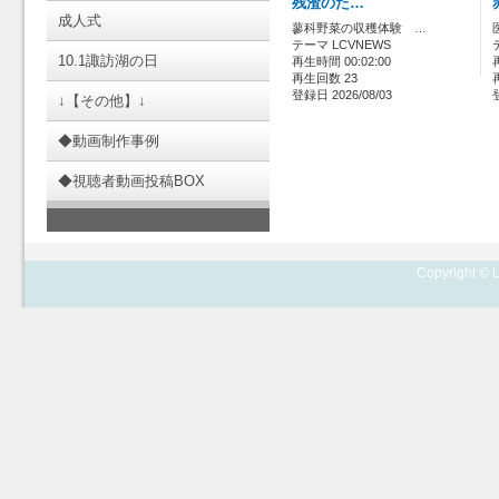
残渣のた…
成人式
蓼科野菜の収穫体験 …
テーマ LCVNEWS
10.1諏訪湖の日
再生時間 00:02:00
再生回数 23
登録日 2026/08/03
↓【その他】↓
◆動画制作事例
◆視聴者動画投稿BOX
Copyright © L