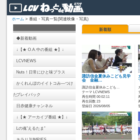
ホーム
> 番組・写真一覧(関連映像・写真)
新着順
◆新着動画
↓【★ O.A.中の番組 ★】↓
LCVNEWS
Nuts！日常にひと味プラス
諏訪信金夏休みこども見学
会 金融…
かくれんぼのイイトコみ―つけ
諏訪信金夏休みこども…
テーマ LCVNEWS
た
プレイバック
再生時間 00:02:11
再生回数 23
日赤健康チャンネル
登録日 2026/08/05
↓【★ アーカイブ番組 ★】↓
Lの魂”えるたま”
キラリJUMPIES