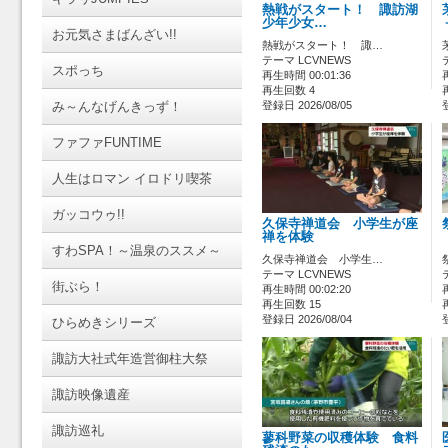
熱戦がスタート！ 諏訪湖
少年少女…
お元気さまばんざい!!
熱戦がスタート！ 諏…
テーマ LCVNEWS
スポっち
再生時間 00:01:36
再生回数 4
み～んなげんきっず！
登録日 2026/08/05
ファファFUNTIME
人生はロマン イロドリ喫茶
ガッコウゥ!!
久保寺禅道会 小学生が座
禅を体験
すわSPA！～温泉のススメ～
久保寺禅道会 小学生…
テーマ LCVNEWS
街ぶら！
再生時間 00:02:20
再生回数 15
登録日 2026/08/04
ひらめきシリーズ
諏訪大社式年造営御柱大祭
諏訪映像遺産
諏訪巡礼
蓼科野菜の収穫体験 食料