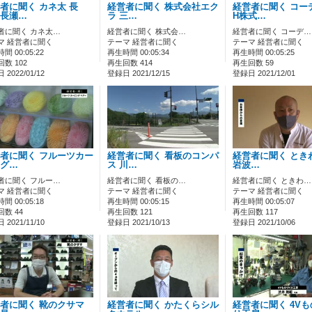
者に聞く カネ太 長
経営者に聞く 株式会社エク
経営者に聞く コー
長瀬…
ラ 三…
H株式…
者に聞く カネ太…
経営者に聞く 株式会…
経営者に聞く コーデ…
マ 経営者に聞く
テーマ 経営者に聞く
テーマ 経営者に聞く
間 00:05:22
再生時間 00:05:34
再生時間 00:05:25
数 102
再生回数 414
再生回数 59
2022/01/12
登録日 2021/12/15
登録日 2021/12/01
者に聞く フルーツカー
経営者に聞く 看板のコンパ
経営者に聞く とき
グ…
ス 川…
岩波…
者に聞く フルー…
経営者に聞く 看板の…
経営者に聞く ときわ…
マ 経営者に聞く
テーマ 経営者に聞く
テーマ 経営者に聞く
間 00:05:18
再生時間 00:05:15
再生時間 00:05:07
数 44
再生回数 121
再生回数 117
2021/11/10
登録日 2021/10/13
登録日 2021/10/06
者に聞く 靴のクサマ
経営者に聞く かたくらシル
経営者に聞く 4V