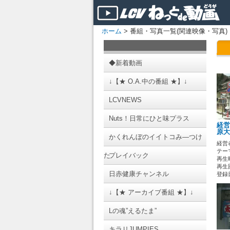
ホーム
> 番組・写真一覧(関連映像・写真)
◆新着動画
↓【★ O.A.中の番組 ★】↓
LCVNEWS
Nuts！日常にひと味プラス
経営
原大
かくれんぼのイイトコみ―つけ
経営
テー
た
プレイバック
再生時
再生回
日赤健康チャンネル
登録日 
↓【★ アーカイブ番組 ★】↓
Lの魂”えるたま”
キラリJUMPIES