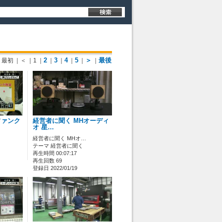
2
3
4
5
＞
最後
最初
｜＜
｜1
｜
｜
｜
｜
｜
｜
ファンク
経営者に聞く MHオーディ
オ 星…
経営者に聞く MHオ…
テーマ 経営者に聞く
再生時間 00:07:17
再生回数 69
登録日 2022/01/19