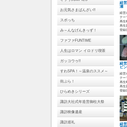
経営
瀬 
お元気さまばんざい!!
経営
テー
スポっち
再生時
再生回
み～んなげんきっず！
登録日 
ファファFUNTIME
人生はロマン イロドリ喫茶
ガッコウゥ!!
経営
ビン
すわSPA！～温泉のススメ～
経営
テー
街ぶら！
再生時
再生回
登録日 
ひらめきシリーズ
諏訪大社式年造営御柱大祭
諏訪映像遺産
諏訪巡礼
経営