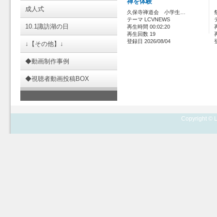
禅を体験
成人式
久保寺禅道会 小学生…
テーマ LCVNEWS
10.1諏訪湖の日
再生時間 00:02:20
再生回数 19
登録日 2026/08/04
↓【その他】↓
◆動画制作事例
◆視聴者動画投稿BOX
Copyright © L