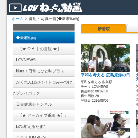
ホーム
> 番組・写真一覧(◆新着動画)
新着順
◆新着動画
↓【★ O.A.中の番組 ★】↓
LCVNEWS
Nuts！日常にひと味プラス
平和を考える 広島原爆の日
かくれんぼのイイトコみ―つけ
平和を考える 広島原…
テーマ LCVNEWS
再生時間 00:02:30
た
プレイバック
再生回数 29
登録日 2026/08/06
日赤健康チャンネル
↓【★ アーカイブ番組 ★】↓
Lの魂”えるたま”
キラリJUMPIES