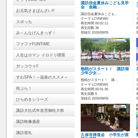
諏訪信金夏休みこども見学
会 金融…
お元気さまばんざい!!
諏訪信金夏休みこども…
テーマ LCVNEWS
スポっち
再生時間 00:02:11
再生回数 36
み～んなげんきっず！
登録日 2026/08/05
ファファFUNTIME
人生はロマン イロドリ喫茶
ガッコウゥ!!
熱戦がスタート！ 諏訪湖
少年少女…
すわSPA！～温泉のススメ～
熱戦がスタート！ 諏…
テーマ LCVNEWS
街ぶら！
再生時間 00:01:36
再生回数 6
登録日 2026/08/05
ひらめきシリーズ
諏訪大社式年造営御柱大祭
諏訪映像遺産
諏訪巡礼
久保寺禅道会 小学生が座