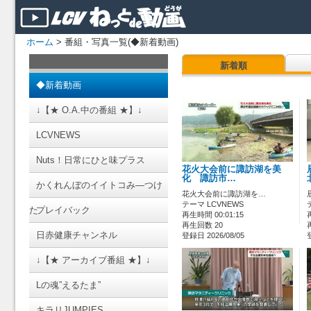
ホーム
> 番組・写真一覧(◆新着動画)
新着順
◆新着動画
↓【★ O.A.中の番組 ★】↓
LCVNEWS
Nuts！日常にひと味プラス
花火大会前に諏訪湖を美
化 諏訪市…
かくれんぼのイイトコみ―つけ
花火大会前に諏訪湖を…
テーマ LCVNEWS
た
プレイバック
再生時間 00:01:15
再生回数 20
日赤健康チャンネル
登録日 2026/08/05
↓【★ アーカイブ番組 ★】↓
Lの魂”えるたま”
キラリJUMPIES