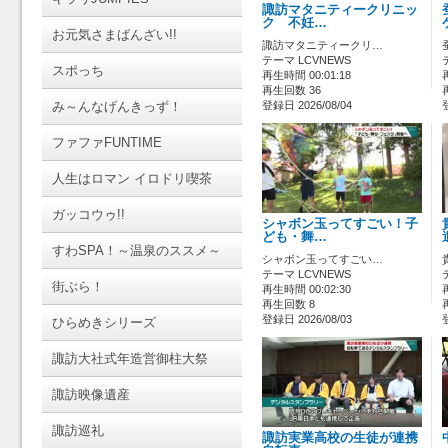
諏訪マタニティークリニッ
ク 不妊…
お元気さまばんざい!!
諏訪マタニティークリ…
テーマ LCVNEWS
スポっち
再生時間 00:01:18
再生回数 36
み～んなげんきっず！
登録日 2026/08/04
ファファFUNTIME
人生はロマン イロドリ喫茶
ガッコウゥ!!
シャボン玉ってすごい！子
ども・舞…
すわSPA！～温泉のススメ～
シャボン玉ってすごい…
テーマ LCVNEWS
街ぶら！
再生時間 00:02:30
再生回数 8
登録日 2026/08/03
ひらめきシリーズ
諏訪大社式年造営御柱大祭
諏訪映像遺産
諏訪巡礼
諏訪実業高校の生徒が連携