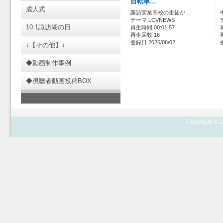
自転車…
成人式
諏訪実業高校の生徒が…
テーマ LCVNEWS
10.1諏訪湖の日
再生時間 00:01:57
再生回数 16
登録日 2026/08/02
↓【その他】↓
◆動画制作事例
◆視聴者動画投稿BOX
Copyright © L