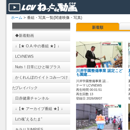
ホーム
> 番組・写真一覧(関連映像・写真)
新着順
◆新着動画
↓【★ O.A.中の番組 ★】↓
LCVNEWS
Nuts！日常にひと味プラス
川岸学園整備事業 認定こど
も園建…
かくれんぼのイイトコみ―つけ
川岸学園整備事業 認…
テーマ LCVNEWS
た
プレイバック
再生時間 00:01:51
再生回数 13
日赤健康チャンネル
登録日 2026/08/07
↓【★ アーカイブ番組 ★】↓
Lの魂”えるたま”
キラリJUMPIES