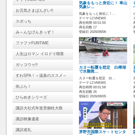
気象をもっと身近に！ 車山
気象レ…
お元気さまばんざい!!
気象をもっと身近に！…
テーマ LCVNEWS
スポっち
再生時間 00:01:55
再生回数 17
み～んなげんきっず！
登録日 2026/08/06
ファファFUNTIME
人生はロマン イロドリ喫茶
ガッコウゥ!!
カヌー転覆を想定 白樺湖
で水難救…
すわSPA！～温泉のススメ～
カヌー転覆を想定 白…
テーマ LCVNEWS
街ぶら！
再生時間 00:01:58
再生回数 26
登録日 2026/08/05
ひらめきシリーズ
諏訪大社式年造営御柱大祭
諏訪映像遺産
諏訪巡礼
茅野市国際スケ－トセンタ