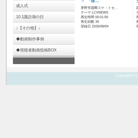
－ “存…
成人式
茅野市国際スケ－トセ…
テーマ LCVNEWS
10.1諏訪湖の日
再生時間 00:01:56
再生回数 39
登録日 2026/08/04
↓【その他】↓
◆動画制作事例
◆視聴者動画投稿BOX
Copyright © L