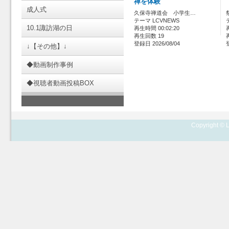
禅を体験
成人式
久保寺禅道会 小学生…
テーマ LCVNEWS
10.1諏訪湖の日
再生時間 00:02:20
再生回数 19
登録日 2026/08/04
↓【その他】↓
◆動画制作事例
◆視聴者動画投稿BOX
Copyright © L