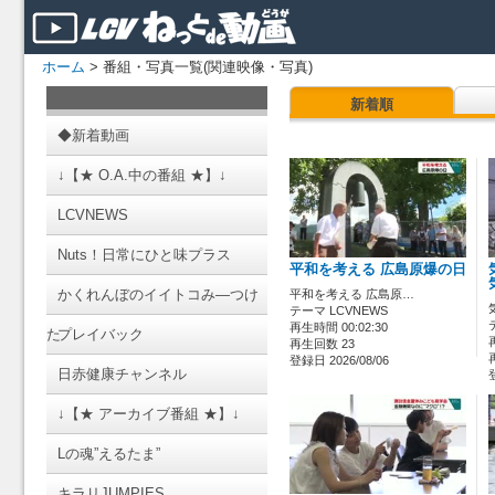
ホーム
> 番組・写真一覧(関連映像・写真)
新着順
◆新着動画
↓【★ O.A.中の番組 ★】↓
LCVNEWS
Nuts！日常にひと味プラス
平和を考える 広島原爆の日
かくれんぼのイイトコみ―つけ
平和を考える 広島原…
テーマ LCVNEWS
再生時間 00:02:30
た
プレイバック
再生回数 23
登録日 2026/08/06
日赤健康チャンネル
↓【★ アーカイブ番組 ★】↓
Lの魂”えるたま”
キラリJUMPIES