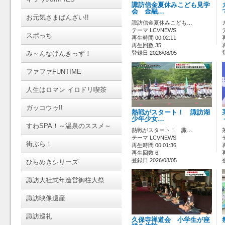
諏訪信金夏休みこども見学
会 金融…
お元気さまばんざい!!
諏訪信金夏休みこども…
テーマ LCVNEWS
スポっち
再生時間 00:02:11
再生回数 35
み～んなげんきっず！
登録日 2026/08/05
ファファFUNTIME
人生はロマン イロドリ喫茶
ガッコウゥ!!
熱戦がスタート！ 諏訪湖
少年少女…
すわSPA！～温泉のススメ～
熱戦がスタート！ 諏…
テーマ LCVNEWS
街ぶら！
再生時間 00:01:36
再生回数 6
登録日 2026/08/05
ひらめきシリーズ
諏訪大社式年造営御柱大祭
諏訪映像遺産
諏訪巡礼
久保寺禅道会 小学生が座