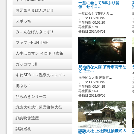
一堂に会して5年ぶり開
催 セイコ…
お元気さまばんざい!!
一堂に会して5年ぶり…
テーマ LCVNEWS
スポっち
再生時間 00:02:20
再生回数 979
み～んなげんきっず！
登録日 2024/04/01
ファファFUNTIME
人生はロマン イロドリ喫茶
ガッコウゥ!!
局地的な大雨 茅野市高部な
どで土…
すわSPA！～温泉のススメ～
局地的な大雨 茅野市…
テーマ LCVNEWS
街ぶら！
再生時間 00:04:18
再生回数 963
登録日 2021/09/06
ひらめきシリーズ
諏訪大社式年造営御柱大祭
諏訪映像遺産
諏訪巡礼
諏訪大社 上社御柱抽籤式 8