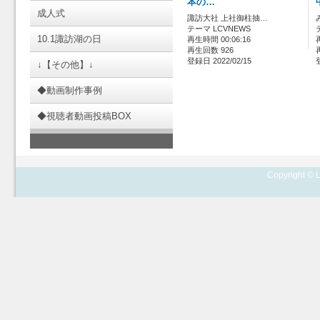
本の…
成人式
諏訪大社 上社御柱抽…
テーマ LCVNEWS
10.1諏訪湖の日
再生時間 00:06:16
再生回数 926
登録日 2022/02/15
↓【その他】↓
◆動画制作事例
◆視聴者動画投稿BOX
Copyright © L