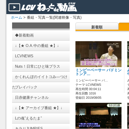
ホーム
> 番組・写真一覧(関連映像・写真)
新着順
◆新着動画
↓【★ O.A.中の番組 ★】↓
LCVNEWS
Nuts！日常にひと味プラス
ミンピーベーサー バドミン
トンア…
かくれんぼのイイトコみ―つけ
ミンピーベーサー バ…
テーマ LCVNEWS
た
プレイバック
再生時間 00:04:11
再生回数 1016
日赤健康チャンネル
登録日 2019/08/05
↓【★ アーカイブ番組 ★】↓
Lの魂”えるたま”
キラリJUMPIES