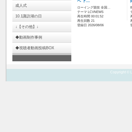
へ 下…
成人式
ローイング競技 全国…
テーマ LCVNEWS
10.1諏訪湖の日
再生時間 00:01:52
再生回数 21
登録日 2026/08/06
↓【その他】↓
◆動画制作事例
◆視聴者動画投稿BOX
Copyright © L