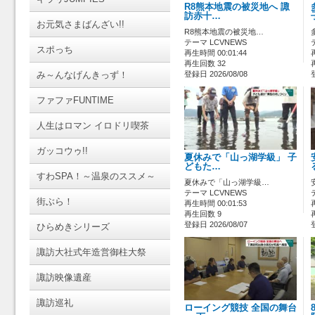
R8熊本地震の被災地へ 諏
訪赤十…
お元気さまばんざい!!
R8熊本地震の被災地…
テーマ LCVNEWS
スポっち
再生時間 00:01:44
再生回数 32
み～んなげんきっず！
登録日 2026/08/08
ファファFUNTIME
人生はロマン イロドリ喫茶
ガッコウゥ!!
夏休みで「山っ湖学級」 子
どもた…
すわSPA！～温泉のススメ～
夏休みで「山っ湖学級…
テーマ LCVNEWS
街ぶら！
再生時間 00:01:53
再生回数 9
登録日 2026/08/07
ひらめきシリーズ
諏訪大社式年造営御柱大祭
諏訪映像遺産
諏訪巡礼
ローイング競技 全国の舞台