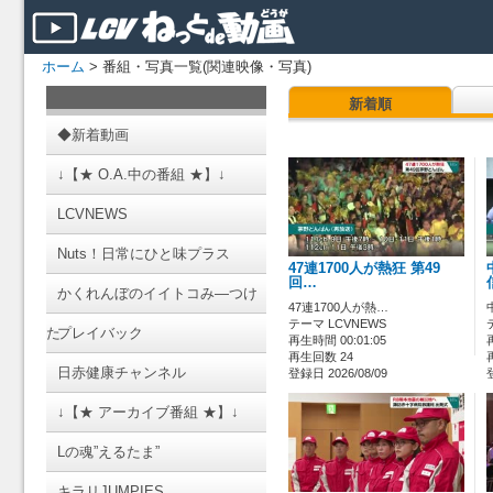
ホーム
> 番組・写真一覧(関連映像・写真)
新着順
◆新着動画
↓【★ O.A.中の番組 ★】↓
LCVNEWS
Nuts！日常にひと味プラス
47連1700人が熱狂 第49
回…
かくれんぼのイイトコみ―つけ
47連1700人が熱…
テーマ LCVNEWS
た
プレイバック
再生時間 00:01:05
再生回数 24
日赤健康チャンネル
登録日 2026/08/09
↓【★ アーカイブ番組 ★】↓
Lの魂”えるたま”
キラリJUMPIES