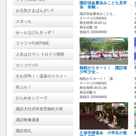
諏訪信金夏休みこども見学
会 金融…
お元気さまばんざい!!
諏訪信金夏休みこども…
テーマ LCVNEWS
スポっち
再生時間 00:02:11
再生回数 35
み～んなげんきっず！
登録日 2026/08/05
ファファFUNTIME
人生はロマン イロドリ喫茶
ガッコウゥ!!
熱戦がスタート！ 諏訪湖
少年少女…
すわSPA！～温泉のススメ～
熱戦がスタート！ 諏…
テーマ LCVNEWS
街ぶら！
再生時間 00:01:36
再生回数 6
登録日 2026/08/05
ひらめきシリーズ
諏訪大社式年造営御柱大祭
諏訪映像遺産
諏訪巡礼
久保寺禅道会 小学生が座