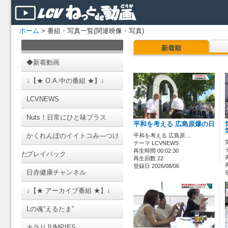
ホーム
> 番組・写真一覧(関連映像・写真)
新着順
◆新着動画
↓【★ O.A.中の番組 ★】↓
LCVNEWS
Nuts！日常にひと味プラス
平和を考える 広島原爆の日
かくれんぼのイイトコみ―つけ
平和を考える 広島原…
テーマ LCVNEWS
再生時間 00:02:30
た
プレイバック
再生回数 22
登録日 2026/08/06
日赤健康チャンネル
↓【★ アーカイブ番組 ★】↓
Lの魂”えるたま”
キラリJUMPIES