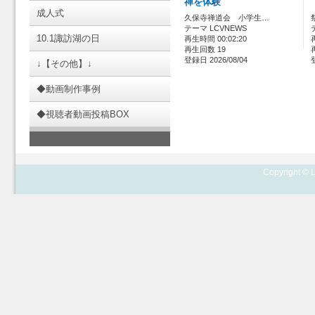
禅を体験
成人式
久保寺禅道会 小学生…
テーマ LCVNEWS
10.1諏訪湖の日
再生時間 00:02:20
再生回数 19
登録日 2026/08/04
↓【その他】↓
◆動画制作事例
◆視聴者動画投稿BOX
Copyright © L