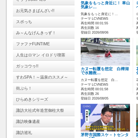
気象をもっと身近に！ 車山
気象レ…
お元気さまばんざい!!
気象をもっと身近に！…
テーマ LCVNEWS
スポっち
再生時間 00:01:55
再生回数 16
み～んなげんきっず！
登録日 2026/08/06
ファファFUNTIME
人生はロマン イロドリ喫茶
ガッコウゥ!!
カヌー転覆を想定 白樺湖
で水難救…
すわSPA！～温泉のススメ～
カヌー転覆を想定 白…
テーマ LCVNEWS
街ぶら！
再生時間 00:01:58
再生回数 26
登録日 2026/08/05
ひらめきシリーズ
諏訪大社式年造営御柱大祭
諏訪映像遺産
諏訪巡礼
茅野市国際スケ－トセンタ