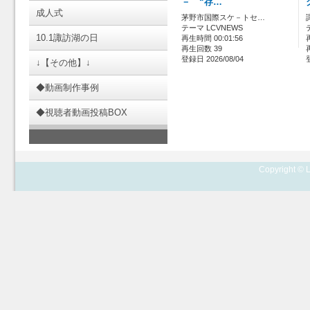
－ “存…
成人式
茅野市国際スケ－トセ…
テーマ LCVNEWS
10.1諏訪湖の日
再生時間 00:01:56
再生回数 39
登録日 2026/08/04
↓【その他】↓
◆動画制作事例
◆視聴者動画投稿BOX
Copyright © L