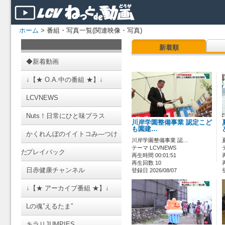
ホーム
> 番組・写真一覧(関連映像・写真)
新着順
◆新着動画
↓【★ O.A.中の番組 ★】↓
LCVNEWS
Nuts！日常にひと味プラス
川岸学園整備事業 認定こど
も園建…
かくれんぼのイイトコみ―つけ
川岸学園整備事業 認…
テーマ LCVNEWS
た
プレイバック
再生時間 00:01:51
再生回数 10
日赤健康チャンネル
登録日 2026/08/07
↓【★ アーカイブ番組 ★】↓
Lの魂”えるたま”
キラリJUMPIES