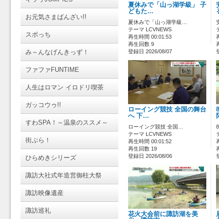
夏休みで「山っ湖学級」 子
どもた…
お元気さまばんざい!!
夏休みで「山っ湖学級…
テーマ LCVNEWS
スポっち
再生時間 00:01:53
再生回数 9
み～んなげんきっず！
登録日 2026/08/07
ファファFUNTIME
人生はロマン イロドリ喫茶
ガッコウゥ!!
ローイング競技 全国の舞台
へ 下…
すわSPA！～温泉のススメ～
ローイング競技 全国…
テーマ LCVNEWS
街ぶら！
再生時間 00:01:52
再生回数 19
登録日 2026/08/06
ひらめきシリーズ
諏訪大社式年造営御柱大祭
諏訪映像遺産
諏訪巡礼
花火大会前に諏訪湖を美