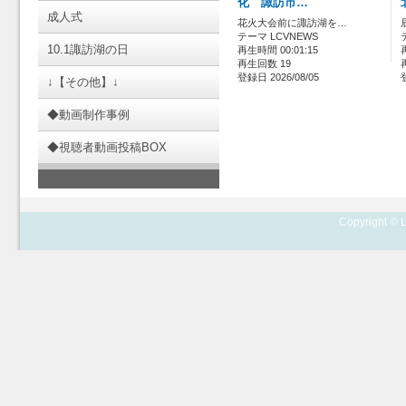
化 諏訪市…
成人式
花火大会前に諏訪湖を…
テーマ LCVNEWS
10.1諏訪湖の日
再生時間 00:01:15
再生回数 19
登録日 2026/08/05
↓【その他】↓
◆動画制作事例
◆視聴者動画投稿BOX
Copyright © L