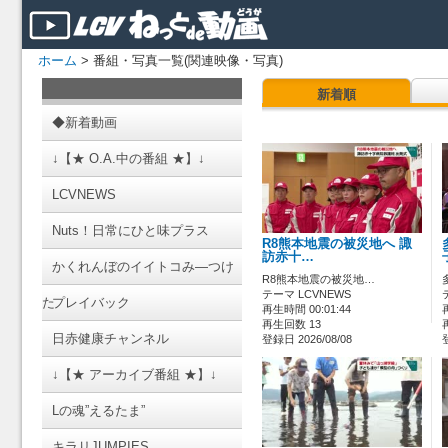
ホーム
> 番組・写真一覧(関連映像・写真)
新着順
◆新着動画
↓【★ O.A.中の番組 ★】↓
LCVNEWS
Nuts！日常にひと味プラス
R8熊本地震の被災地へ 諏
訪赤十…
かくれんぼのイイトコみ―つけ
R8熊本地震の被災地…
テーマ LCVNEWS
た
プレイバック
再生時間 00:01:44
再生回数 13
日赤健康チャンネル
登録日 2026/08/08
↓【★ アーカイブ番組 ★】↓
Lの魂”えるたま”
キラリJUMPIES