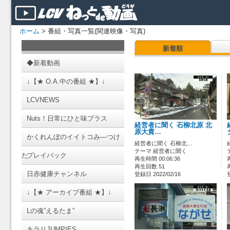
ホーム
> 番組・写真一覧(関連映像・写真)
新着順
◆新着動画
↓【★ O.A.中の番組 ★】↓
LCVNEWS
Nuts！日常にひと味プラス
経営者に聞く 石柳北原 北
原大貴…
かくれんぼのイイトコみ―つけ
経営者に聞く 石柳北…
テーマ 経営者に聞く
た
プレイバック
再生時間 00:06:36
再生回数 51
日赤健康チャンネル
登録日 2022/02/16
↓【★ アーカイブ番組 ★】↓
Lの魂”えるたま”
キラリJUMPIES