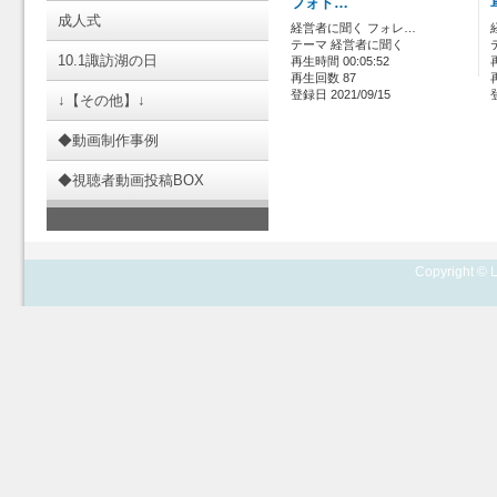
フォト…
成人式
経営者に聞く フォレ…
テーマ 経営者に聞く
10.1諏訪湖の日
再生時間 00:05:52
再生回数 87
登録日 2021/09/15
↓【その他】↓
◆動画制作事例
◆視聴者動画投稿BOX
Copyright © L