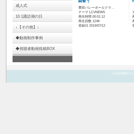
闘誓う
成人式
豊田バレーボールクラ…
テーマ LCVNEWS
10.1諏訪湖の日
再生時間 00:01:12
再生回数 1248
登録日 2019/07/12
↓【その他】↓
◆動画制作事例
◆視聴者動画投稿BOX
Copyright © L