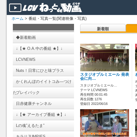
ホーム
> 番組・写真一覧(関連映像・写真)
新着順
◆新着動画
↓【★ O.A.中の番組 ★】↓
LCVNEWS
Nuts！日常にひと味プラス
スタジオプルミエール 発表
会に向…
かくれんぼのイイトコみ―つけ
スタジオプルミエール…
テーマ LCVNEWS
た
プレイバック
再生時間 00:01:45
再生回数 1276
日赤健康チャンネル
登録日 2022/06/16
↓【★ アーカイブ番組 ★】↓
Lの魂”えるたま”
キラリJUMPIES