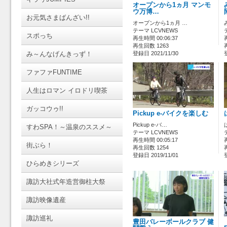
オープンから1ヵ月 マンモ
ウ万博…
お元気さまばんざい!!
オープンから1ヵ月 …
テーマ LCVNEWS
スポっち
再生時間 00:06:37
再生回数 1263
み～んなげんきっず！
登録日 2021/11/30
ファファFUNTIME
人生はロマン イロドリ喫茶
ガッコウゥ!!
Pickup e-バイクを楽しむ
Pickup e-バ…
すわSPA！～温泉のススメ～
テーマ LCVNEWS
再生時間 00:05:17
街ぶら！
再生回数 1254
登録日 2019/11/01
ひらめきシリーズ
諏訪大社式年造営御柱大祭
諏訪映像遺産
諏訪巡礼
豊田バレーボールクラブ 健