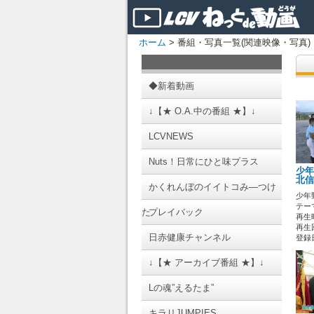
ホーム
> 番組・写真一覧(関連映像・写真)
◆新着動画
↓【★ O.A.中の番組 ★】↓
LCVNEWS
Nuts！日常にひと味プラス
少年
北信
かくれんぼのイイトコみ―つけ
少年
テーマ
た
プレイバック
再生時
再生回
日赤健康チャンネル
登録日 
↓【★ アーカイブ番組 ★】↓
Lの魂”えるたま”
キラリJUMPIES