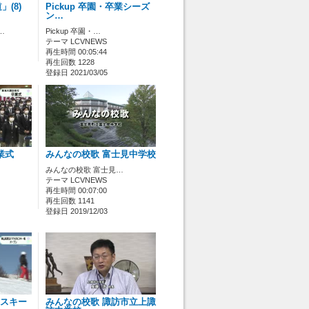
(8)
Pickup 卒園・卒業シーズ
ン…
…
Pickup 卒園・…
テーマ LCVNEWS
再生時間 00:05:44
再生回数 1228
登録日 2021/03/05
業式
みんなの校歌 富士見中学校
みんなの校歌 富士見…
テーマ LCVNEWS
再生時間 00:07:00
再生回数 1141
登録日 2019/12/03
Kスキー
みんなの校歌 諏訪市立上諏