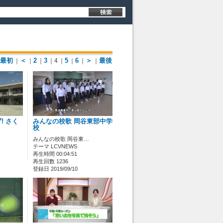
最初
＜
2
3
5
6
＞
最後
｜
｜
｜
｜4
｜
｜
｜
｜
! さく
みんなの校歌 岡谷東部中学
校
みんなの校歌 岡谷東…
テーマ LCVNEWS
再生時間 00:04:51
再生回数 1236
登録日 2019/09/10