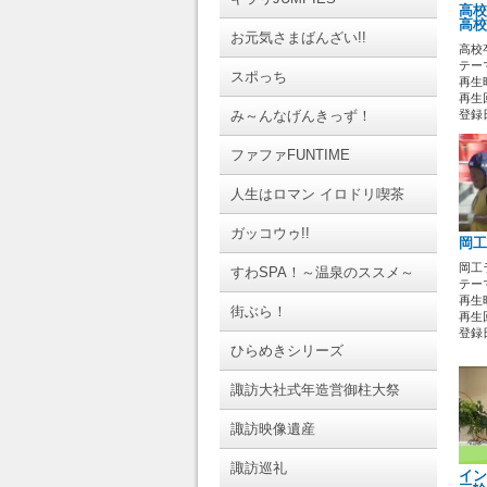
高校
高校
お元気さまばんざい!!
高校卒
テーマ
スポっち
再生時
再生回
み～んなげんきっず！
登録日 
ファファFUNTIME
人生はロマン イロドリ喫茶
ガッコウゥ!!
岡工
岡工
すわSPA！～温泉のススメ～
テーマ
再生時
街ぶら！
再生回
登録日 
ひらめきシリーズ
諏訪大社式年造営御柱大祭
諏訪映像遺産
諏訪巡礼
イン