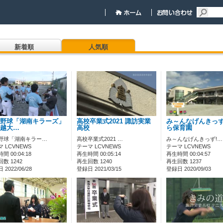
新着順
人気順
野球「湖南キラーズ」
高校卒業式2021 諏訪実業
み～んなげんきっず
越大…
高校
ら保育園
野球「湖南キラー…
高校卒業式2021 …
み～んなげんきっず!…
 LCVNEWS
テーマ LCVNEWS
テーマ LCVNEWS
間 00:04:18
再生時間 00:05:14
再生時間 00:04:57
数 1242
再生回数 1240
再生回数 1237
2022/06/28
登録日 2021/03/15
登録日 2020/09/03