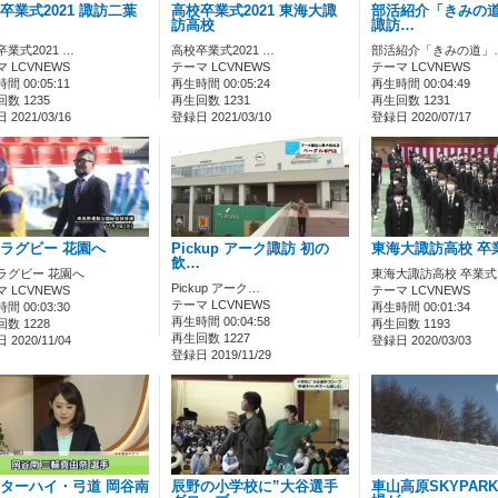
卒業式2021 諏訪二葉
高校卒業式2021 東海大諏
部活紹介「きみの道」
訪高校
諏訪…
業式2021 …
高校卒業式2021 …
部活紹介「きみの道」
 LCVNEWS
テーマ LCVNEWS
テーマ LCVNEWS
間 00:05:11
再生時間 00:05:24
再生時間 00:04:49
数 1235
再生回数 1231
再生回数 1231
2021/03/16
登録日 2021/03/10
登録日 2020/07/17
ラグビー 花園へ
Pickup アーク諏訪 初の
東海大諏訪高校 卒
飲…
ラグビー 花園へ
東海大諏訪高校 卒業式
Pickup アーク…
 LCVNEWS
テーマ LCVNEWS
テーマ LCVNEWS
間 00:03:30
再生時間 00:01:34
再生時間 00:04:58
数 1228
再生回数 1193
再生回数 1227
2020/11/04
登録日 2020/03/03
登録日 2019/11/29
ターハイ・弓道 岡谷南
辰野の小学校に”大谷選手
車山高原SKYPAR