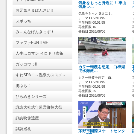
気象をもっと身近に！ 車山
気象レ…
お元気さまばんざい!!
気象をもっと身近に！…
テーマ LCVNEWS
スポっち
再生時間 00:01:55
再生回数 16
み～んなげんきっず！
登録日 2026/08/06
ファファFUNTIME
人生はロマン イロドリ喫茶
ガッコウゥ!!
カヌー転覆を想定 白樺湖
で水難救…
すわSPA！～温泉のススメ～
カヌー転覆を想定 白…
テーマ LCVNEWS
街ぶら！
再生時間 00:01:58
再生回数 25
登録日 2026/08/05
ひらめきシリーズ
諏訪大社式年造営御柱大祭
諏訪映像遺産
諏訪巡礼
茅野市国際スケ－トセンタ