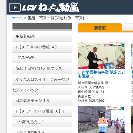
ホーム
> 番組・写真一覧(関連映像・写真)
新着順
◆新着動画
↓【★ O.A.中の番組 ★】↓
LCVNEWS
Nuts！日常にひと味プラス
川岸学園整備事業 認定こど
も園建…
かくれんぼのイイトコみ―つけ
川岸学園整備事業 認…
テーマ LCVNEWS
た
プレイバック
再生時間 00:01:51
再生回数 6
日赤健康チャンネル
登録日 2026/08/07
↓【★ アーカイブ番組 ★】↓
Lの魂”えるたま”
キラリJUMPIES