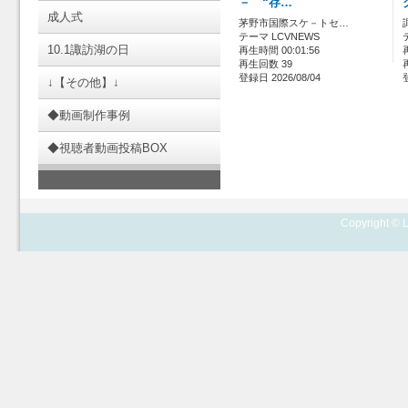
－ “存…
成人式
茅野市国際スケ－トセ…
テーマ LCVNEWS
10.1諏訪湖の日
再生時間 00:01:56
再生回数 39
登録日 2026/08/04
↓【その他】↓
◆動画制作事例
◆視聴者動画投稿BOX
Copyright © L