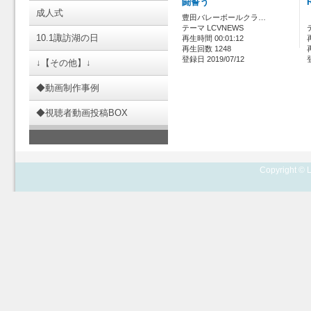
闘誓う
成人式
豊田バレーボールクラ…
テーマ LCVNEWS
10.1諏訪湖の日
再生時間 00:01:12
再生回数 1248
登録日 2019/07/12
↓【その他】↓
◆動画制作事例
◆視聴者動画投稿BOX
Copyright © L