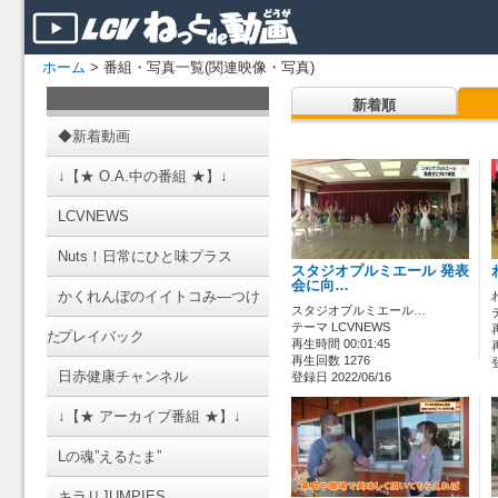
ホーム
> 番組・写真一覧(関連映像・写真)
新着順
◆新着動画
↓【★ O.A.中の番組 ★】↓
LCVNEWS
Nuts！日常にひと味プラス
スタジオプルミエール 発表
会に向…
かくれんぼのイイトコみ―つけ
スタジオプルミエール…
テーマ LCVNEWS
た
プレイバック
再生時間 00:01:45
再生回数 1276
日赤健康チャンネル
登録日 2022/06/16
↓【★ アーカイブ番組 ★】↓
Lの魂”えるたま”
キラリJUMPIES