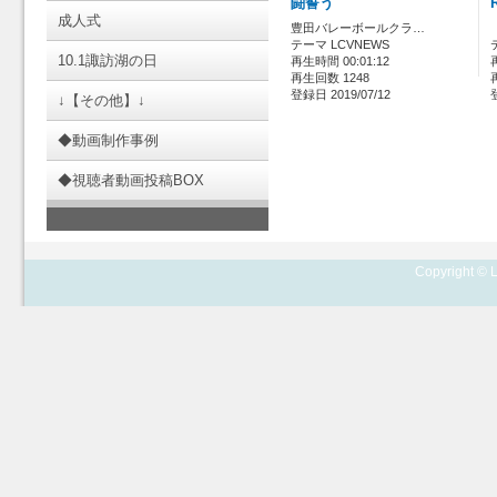
闘誓う
成人式
豊田バレーボールクラ…
テーマ LCVNEWS
10.1諏訪湖の日
再生時間 00:01:12
再生回数 1248
登録日 2019/07/12
↓【その他】↓
◆動画制作事例
◆視聴者動画投稿BOX
Copyright © L