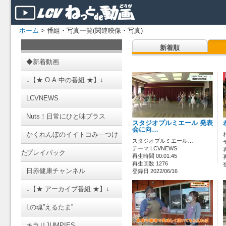
ホーム
> 番組・写真一覧(関連映像・写真)
新着順
◆新着動画
↓【★ O.A.中の番組 ★】↓
LCVNEWS
Nuts！日常にひと味プラス
スタジオプルミエール 発表
会に向…
かくれんぼのイイトコみ―つけ
スタジオプルミエール…
テーマ LCVNEWS
た
プレイバック
再生時間 00:01:45
再生回数 1276
日赤健康チャンネル
登録日 2022/06/16
↓【★ アーカイブ番組 ★】↓
Lの魂”えるたま”
キラリJUMPIES