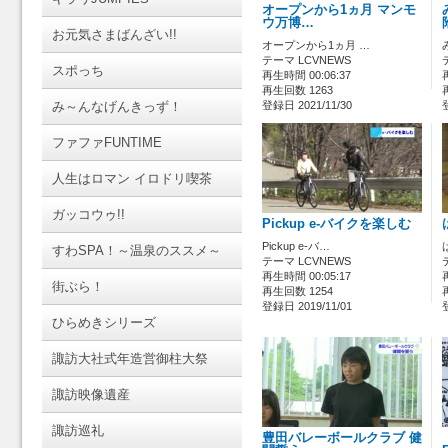
オープンから1ヵ月 マンモ
ウ万博…
お元気さまばんざい!!
オープンから1ヵ月 …
テーマ LCVNEWS
スポっち
再生時間 00:06:37
再生回数 1263
み～んなげんきっず！
登録日 2021/11/30
ファファFUNTIME
人生はロマン イロドリ喫茶
ガッコウゥ!!
Pickup e-バイクを楽しむ
Pickup e-バ…
すわSPA！～温泉のススメ～
テーマ LCVNEWS
再生時間 00:05:17
街ぶら！
再生回数 1254
登録日 2019/11/01
ひらめきシリーズ
諏訪大社式年造営御柱大祭
諏訪映像遺産
諏訪巡礼
豊田バレーボールクラブ 健