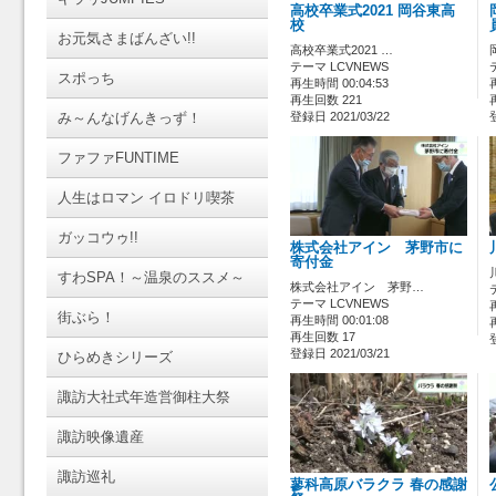
高校卒業式2021 岡谷東高
校
お元気さまばんざい!!
高校卒業式2021 …
テーマ LCVNEWS
スポっち
再生時間 00:04:53
再生回数 221
み～んなげんきっず！
登録日 2021/03/22
ファファFUNTIME
人生はロマン イロドリ喫茶
ガッコウゥ!!
株式会社アイン 茅野市に
寄付金
すわSPA！～温泉のススメ～
株式会社アイン 茅野…
テーマ LCVNEWS
街ぶら！
再生時間 00:01:08
再生回数 17
登録日 2021/03/21
ひらめきシリーズ
諏訪大社式年造営御柱大祭
諏訪映像遺産
諏訪巡礼
蓼科高原バラクラ 春の感謝