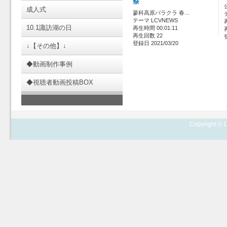
祭
成人式
蓼科高原バラクラ 春…
テーマ LCVNEWS
10.1諏訪湖の日
再生時間 00:01:11
再生回数 22
登録日 2021/03/20
↓【その他】↓
◆動画制作事例
◆視聴者動画投稿BOX
Copyright © L