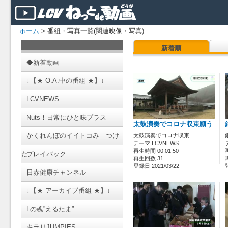
ホーム
> 番組・写真一覧(関連映像・写真)
新着順
◆新着動画
↓【★ O.A.中の番組 ★】↓
LCVNEWS
Nuts！日常にひと味プラス
太鼓演奏でコロナ収束願う
かくれんぼのイイトコみ―つけ
太鼓演奏でコロナ収束…
テーマ LCVNEWS
再生時間 00:01:50
た
プレイバック
再生回数 31
登録日 2021/03/22
日赤健康チャンネル
↓【★ アーカイブ番組 ★】↓
Lの魂”えるたま”
キラリJUMPIES