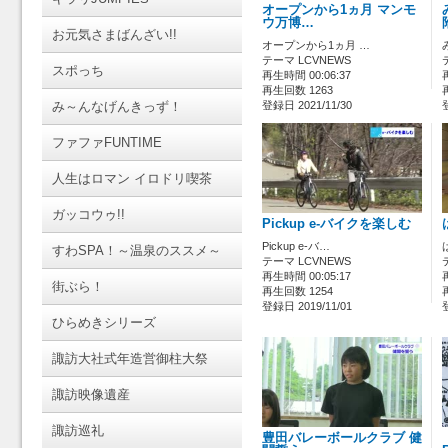
オープンから1ヵ月 マンモ
ウ万博…
お元気さまばんざい!!
オープンから1ヵ月 …
テーマ LCVNEWS
スポっち
再生時間 00:06:37
再生回数 1263
み～んなげんきっず！
登録日 2021/11/30
ファファFUNTIME
人生はロマン イロドリ喫茶
ガッコウゥ!!
Pickup e-バイクを楽しむ
Pickup e-バ…
すわSPA！～温泉のススメ～
テーマ LCVNEWS
再生時間 00:05:17
街ぶら！
再生回数 1254
登録日 2019/11/01
ひらめきシリーズ
諏訪大社式年造営御柱大祭
諏訪映像遺産
諏訪巡礼
豊田バレーボールクラブ 健