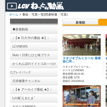
ホーム
> 番組・写真一覧(関連映像・写真)
新着順
◆新着動画
↓【★ O.A.中の番組 ★】↓
LCVNEWS
Nuts！日常にひと味プラス
スタジオプルミエール 発表
会に向…
かくれんぼのイイトコみ―つけ
スタジオプルミエール…
テーマ LCVNEWS
た
プレイバック
再生時間 00:01:45
再生回数 1276
日赤健康チャンネル
登録日 2022/06/16
↓【★ アーカイブ番組 ★】↓
Lの魂”えるたま”
キラリJUMPIES