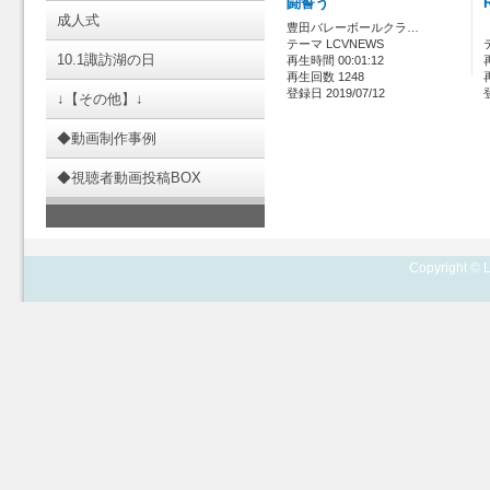
闘誓う
成人式
豊田バレーボールクラ…
テーマ LCVNEWS
10.1諏訪湖の日
再生時間 00:01:12
再生回数 1248
登録日 2019/07/12
↓【その他】↓
◆動画制作事例
◆視聴者動画投稿BOX
Copyright © L