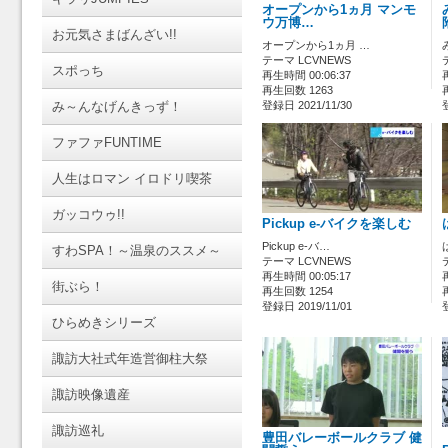
オープンから1ヵ月 マンモ
ウ万博…
お元気さまばんざい!!
オープンから1ヵ月 …
テーマ LCVNEWS
スポっち
再生時間 00:06:37
再生回数 1263
み～んなげんきっず！
登録日 2021/11/30
ファファFUNTIME
人生はロマン イロドリ喫茶
ガッコウゥ!!
Pickup e-バイクを楽しむ
Pickup e-バ…
すわSPA！～温泉のススメ～
テーマ LCVNEWS
再生時間 00:05:17
街ぶら！
再生回数 1254
登録日 2019/11/01
ひらめきシリーズ
諏訪大社式年造営御柱大祭
諏訪映像遺産
諏訪巡礼
豊田バレーボールクラブ 健