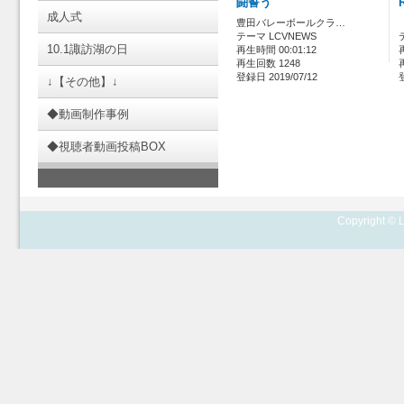
闘誓う
成人式
豊田バレーボールクラ…
テーマ LCVNEWS
10.1諏訪湖の日
再生時間 00:01:12
再生回数 1248
登録日 2019/07/12
↓【その他】↓
◆動画制作事例
◆視聴者動画投稿BOX
Copyright © L