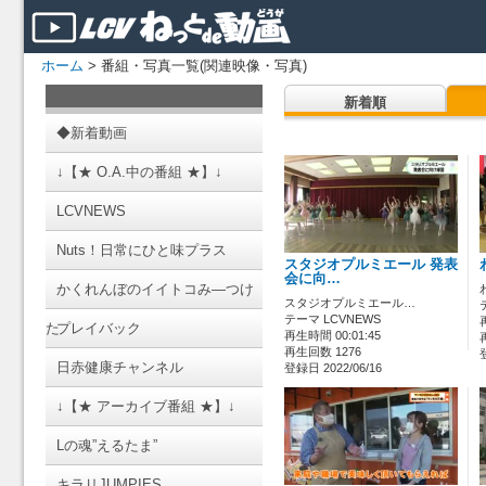
ホーム
> 番組・写真一覧(関連映像・写真)
新着順
◆新着動画
↓【★ O.A.中の番組 ★】↓
LCVNEWS
Nuts！日常にひと味プラス
スタジオプルミエール 発表
会に向…
かくれんぼのイイトコみ―つけ
スタジオプルミエール…
テーマ LCVNEWS
た
プレイバック
再生時間 00:01:45
再生回数 1276
日赤健康チャンネル
登録日 2022/06/16
↓【★ アーカイブ番組 ★】↓
Lの魂”えるたま”
キラリJUMPIES