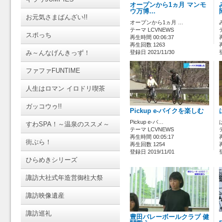
オープンから1ヵ月 マンモ
ウ万博…
お元気さまばんざい!!
オープンから1ヵ月 …
テーマ LCVNEWS
スポっち
再生時間 00:06:37
再生回数 1263
み～んなげんきっず！
登録日 2021/11/30
ファファFUNTIME
人生はロマン イロドリ喫茶
ガッコウゥ!!
Pickup e-バイクを楽しむ
Pickup e-バ…
すわSPA！～温泉のススメ～
テーマ LCVNEWS
再生時間 00:05:17
街ぶら！
再生回数 1254
登録日 2019/11/01
ひらめきシリーズ
諏訪大社式年造営御柱大祭
諏訪映像遺産
諏訪巡礼
豊田バレーボールクラブ 健