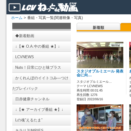
ホーム
> 番組・写真一覧(関連映像・写真)
新着順
◆新着動画
↓【★ O.A.中の番組 ★】↓
LCVNEWS
Nuts！日常にひと味プラス
スタジオプルミエール 発表
会に向…
かくれんぼのイイトコみ―つけ
スタジオプルミエール…
テーマ LCVNEWS
た
プレイバック
再生時間 00:01:45
再生回数 1276
日赤健康チャンネル
登録日 2022/06/16
↓【★ アーカイブ番組 ★】↓
Lの魂”えるたま”
キラリJUMPIES