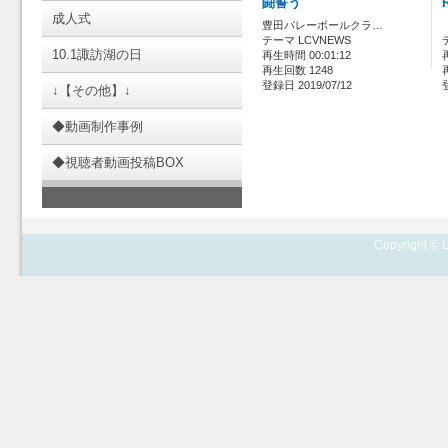
闘誓う
成人式
豊田バレーボールクラ…
テーマ LCVNEWS
10.1諏訪湖の日
再生時間 00:01:12
再生回数 1248
登録日 2019/07/12
↓【その他】↓
◆動画制作事例
◆視聴者動画投稿BOX
Copyright © L