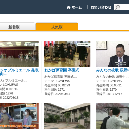
新着順
人気順
ジオプルミエール 発表
わかば保育園 卒園式
みんなの校歌 辰野
向…
わかば保育園 卒園式…
みんなの校歌 辰野中…
ジオプルミエール…
テーマ LCVNEWS
テーマ LCVNEWS
 LCVNEWS
再生時間 00:02:29
再生時間 00:05:21
間 00:01:45
再生回数 1271
再生回数 1270
数 1276
登録日 2020/03/14
登録日 2019/12/17
2022/06/16