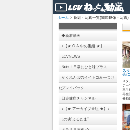
ホーム
> 番組・写真一覧(関連映像・写真)
◆新着動画
↓【★ O.A.中の番組 ★】↓
LCVNEWS
Nuts！日常にひと味プラス
スタ
会に
かくれんぼのイイトコみ―つけ
スタ
テーマ
た
プレイバック
再生時
再生回
日赤健康チャンネル
登録日 
↓【★ アーカイブ番組 ★】↓
Lの魂”えるたま”
キラリJUMPIES