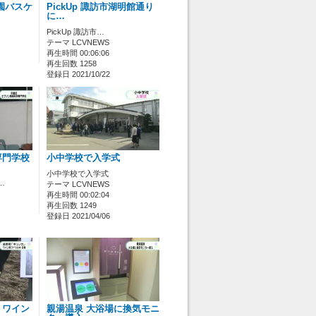
園バスケ
PickUp 諏訪市湖明館通り
に…
PickUp 諏訪市…
テーマ LCVNEWS
再生時間 00:06:06
再生回数 1258
登録日 2021/10/22
専門学校
小中学校で入学式
小中学校で入学式
…
テーマ LCVNEWS
再生時間 00:02:04
再生回数 1249
登録日 2021/04/06
」ワイン
親湯温泉 大浴場に換気モニ