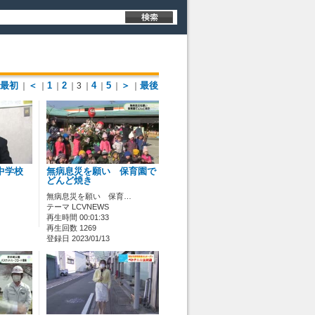
最初
＜
1
2
4
5
＞
最後
｜
｜
｜
｜3
｜
｜
｜
｜
中学校
無病息災を願い 保育園で
どんど焼き
無病息災を願い 保育…
テーマ LCVNEWS
再生時間 00:01:33
再生回数 1269
登録日 2023/01/13