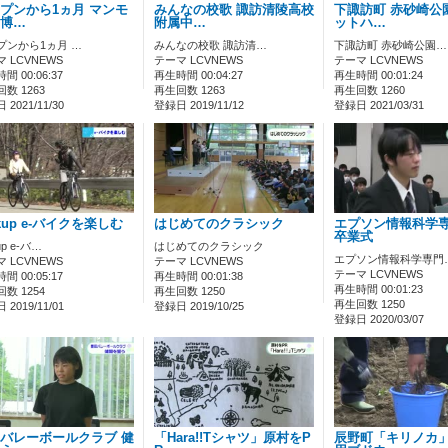
プンから1ヵ月 マンモ
みんなの校歌 諏訪清陵高校
下諏訪町 赤砂崎公
博…
附属中…
ットハ…
プンから1ヵ月 …
みんなの校歌 諏訪清…
下諏訪町 赤砂崎公園…
 LCVNEWS
テーマ LCVNEWS
テーマ LCVNEWS
間 00:06:37
再生時間 00:04:27
再生時間 00:01:24
数 1263
再生回数 1263
再生回数 1260
2021/11/30
登録日 2019/11/12
登録日 2021/03/31
ckup e-バイクを楽しむ
はじめてのクラシック
エプソン情報科学
卒業式
up e-バ…
はじめてのクラシック
エプソン情報科学専門
 LCVNEWS
テーマ LCVNEWS
テーマ LCVNEWS
間 00:05:17
再生時間 00:01:38
再生時間 00:01:23
数 1254
再生回数 1250
再生回数 1250
2019/11/01
登録日 2019/10/25
登録日 2020/03/07
バレーボールクラブ 健
「Hara!!Tシャツ」原村をP
辰野町「キリノカ