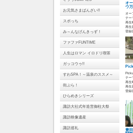
オー
ウ万
お元気さまばんざい!!
オー
テーマ
スポっち
再生時
再生回
み～んなげんきっず！
登録日 
ファファFUNTIME
人生はロマン イロドリ喫茶
ガッコウゥ!!
Pi
Pick
すわSPA！～温泉のススメ～
テーマ
再生時
街ぶら！
再生回
登録日 
ひらめきシリーズ
諏訪大社式年造営御柱大祭
諏訪映像遺産
諏訪巡礼
豊田