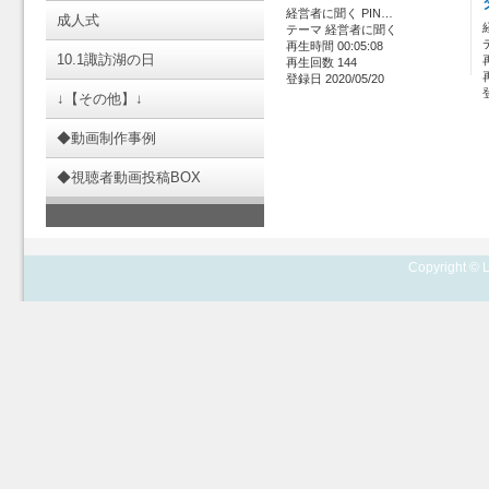
経営者に聞く PIN…
成人式
テーマ 経営者に聞く
再生時間 00:05:08
10.1諏訪湖の日
再生回数 144
登録日 2020/05/20
↓【その他】↓
◆動画制作事例
◆視聴者動画投稿BOX
Copyright © L