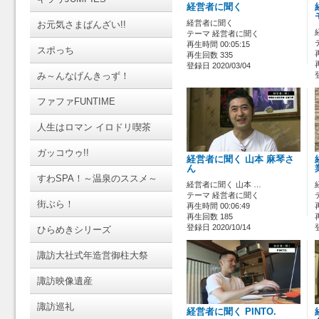
経営者に聞く
経営者に聞く
お元気さまばんざい!!
テーマ 経営者に聞く
再生時間 00:05:15
スポっち
再生回数 335
登録日 2020/03/04
み～んなげんきっず！
ファファFUNTIME
人生はロマン イロドリ喫茶
ガッコウゥ!!
経営者に聞く 山本 麻琴さ
ん
すわSPA！～温泉のススメ～
経営者に聞く 山本 …
テーマ 経営者に聞く
街ぶら！
再生時間 00:06:49
再生回数 185
登録日 2020/10/14
ひらめきシリーズ
諏訪大社式年造営御柱大祭
諏訪映像遺産
諏訪巡礼
経営者に聞く PINTO.