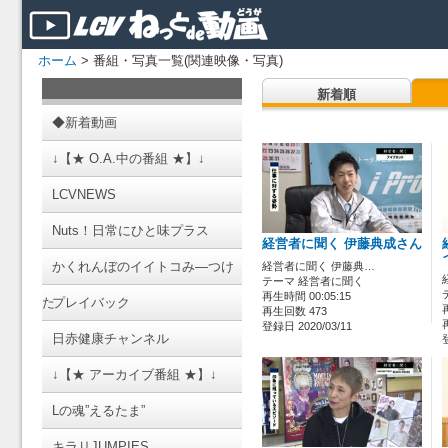
ホーム
> 番組・写真一覧(関連映像・写真)
新着順
◆新着動画
↓【★ O.A.中の番組 ★】↓
LCVNEWS
Nuts！日常にひと味プラス
経営者に聞く 伊藤典成さん
かくれんぼのイイトコみ―つけ
経営者に聞く 伊藤典…
テーマ 経営者に聞く
再生時間 00:05:15
た
プレイバック
再生回数 473
登録日 2020/03/11
日赤健康チャンネル
↓【★ アーカイブ番組 ★】↓
Lの魂”えるたま”
キラリJUMPIES